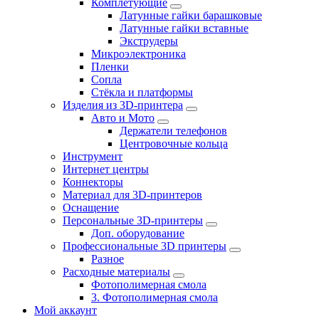
Комплетующие
Латунные гайки барашковые
Латунные гайки вставные
Экструдеры
Микроэлектроника
Пленки
Сопла
Стёкла и платформы
Изделия из 3D-принтера
Авто и Мото
Держатели телефонов
Центровочные кольца
Инструмент
Интернет центры
Коннекторы
Материал для 3D-принтеров
Оснащение
Персональные 3D-принтеры
Доп. оборудование
Профессиональные 3D принтеры
Разное
Расходные материалы
Фотополимерная смола
3. Фотополимерная смола
Мой аккаунт