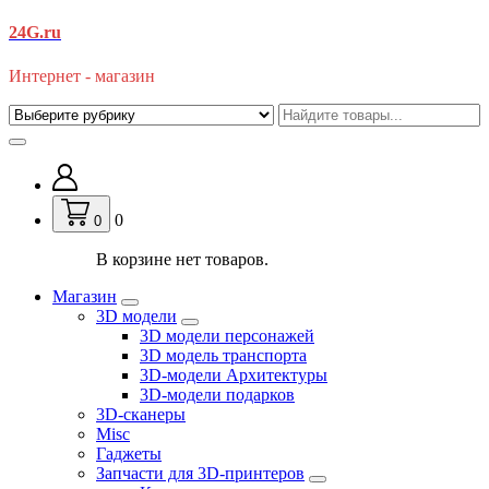
Перейти
24G.ru
к
содержимому
Интернет - магазин
0
0
В корзине нет товаров.
Магазин
3D модели
3D модели персонажей
3D модель транспорта
3D-модели Архитектуры
3D-модели подарков
3D-сканеры
Misc
Гаджеты
Запчасти для 3D-принтеров