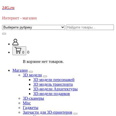
Перейти
24G.ru
к
содержимому
Интернет - магазин
0
0
В корзине нет товаров.
Магазин
3D модели
3D модели персонажей
3D модель транспорта
3D-модели Архитектуры
3D-модели подарков
3D-сканеры
Misc
Гаджеты
Запчасти для 3D-принтеров