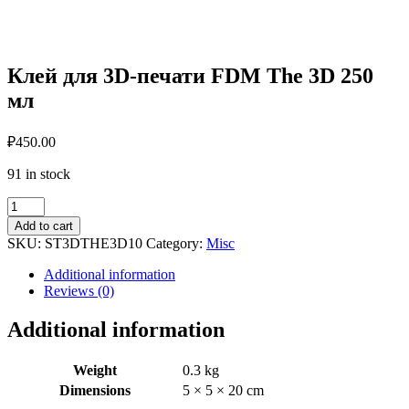
Клей для 3D-печати FDM The 3D 250
мл
₽
450.00
91 in stock
Клей
для
Add to cart
3D-
SKU:
ST3DTHE3D10
Category:
Misc
печати
FDM
Additional information
The
Reviews (0)
3D
250
Additional information
мл
quantity
Weight
0.3 kg
Dimensions
5 × 5 × 20 cm