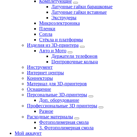
Комплетующие
Латунные гайки барашковые
Латунные гайки вставные
Экструдеры
Микроэлектроника
Пленки
Сопла
Стёкла и платформы
Изделия из 3D-принтера
Авто и Мото
Держатели телефонов
Центровочные кольца
Инструмент
Интернет центры
Коннекторы
Материал для 3D-принтеров
Оснащение
Персональные 3D-принтеры
Доп. оборудование
Профессиональные 3D принтеры
Разное
Расходные материалы
Фотополимерная смола
3. Фотополимерная смола
Мой аккаунт